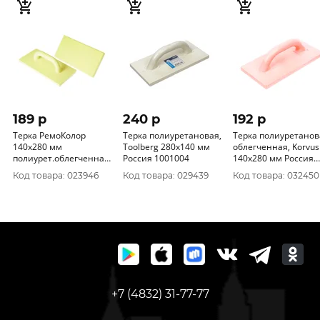
189 p
240 p
192 p
Терка РемоКолор
Терка полиуретановая,
Терка полиуретанов
140х280 мм
Toolberg 280х140 мм
облегченная, Korvus
полиурет.облегченная
Россия 1001004
140х280 мм Россия
20-5-028
1001018
Код товара: 023946
Код товара: 029439
Код товара: 032450
+7 (4832) 31-77-77