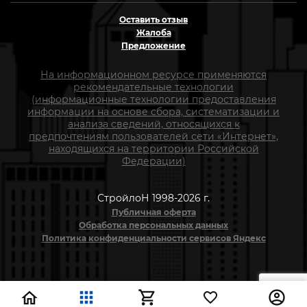
Оставить отзыв
Жалоба
Предложение
На информационном ресурсе применяются
рекомендательные технологии
(информационные технологии предоставления
информации на основе сбора, систематизации и
анализа сведений, относящихся к
предпочтениям пользователей сети «Интернет»,
находящихся на территории Российской
Федерации)
СтройлоН 1998-2026 г.
Публичная оферта
Обработка персональных данных
Политика конфиденциальности сервисов Яндекс