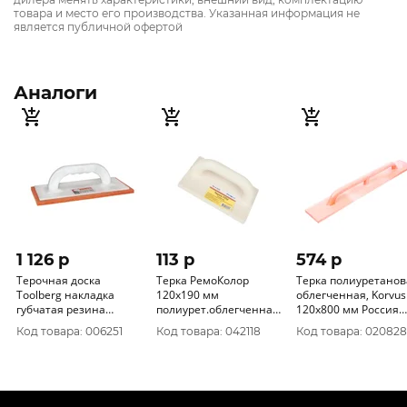
товара и место его производства. Указанная информация не
является публичной офертой
Аналоги
1 126 p
113 p
574 p
Терочная доска
Терка РемоКолор
Терка полиуретанов
Toolberg накладка
120х190 мм
облегченная, Korvus
губчатая резина
полиурет.облегченная
120х800 мм Россия
12х26см 1101101
20-5-019
1001020
Код товара: 006251
Код товара: 042118
Код товара: 020828