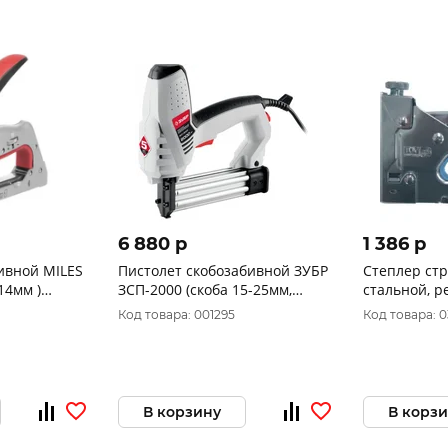
6 880 p
1 386 p
ивной MILES
Пистолет скобозабивной ЗУБР
Степлер ст
14мм )
ЗСП-2000 (скоба 15-25мм,
стальной, р
гвоздь 15-30мм) 2000Вт
скобы ЦИ 53
Код товара: 001295
Код товара: 
В корзину
В корз