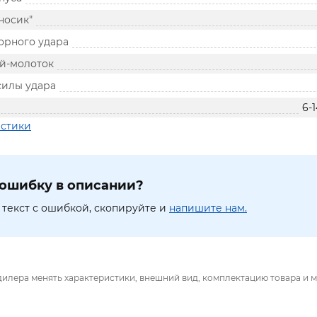
носик"
орного удара
й-молоток
силы удара
6-
истики
ошибку в описании?
текст с ошибкой, скопируйте и
напишите нам.
дилера менять характеристики, внешний вид, комплектацию товара и м