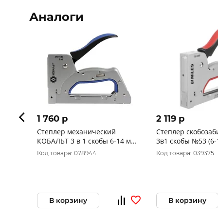
Аналоги
1 760 p
2 119 p
Степлер механический
Степлер скобозаб
КОБАЛЬТ 3 в 1 скобы 6-14 мм,
3в1 скобы №53 (6-
тип 53, шпильки, гвозди,
гвозди ТS-5595
Код товара: 078944
Код товара: 039375
регулятор удара 240-683
В корзину
В корзину