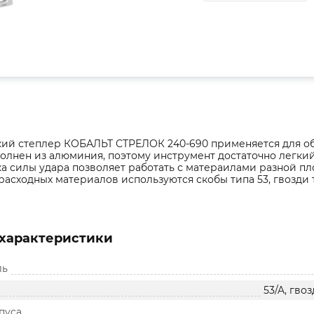
ий степлер КОБАЛЬТ СТРЕЛОК 240-690 применяется для об
олнен из алюминия, поэтому инструмент достаточно легкий
а силы удара позволяет работать с матераилами разной пл
расходных материалов используются скобы типа 53, гвозди 
характеристики
ль
53/A, гво
пуса