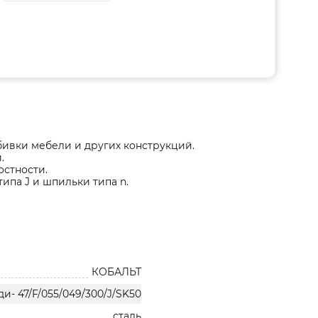
ивки мебели и других конструкций.
.
остности.
типа J и шпильки типа n.
КОБАЛЬТ
зди- 47/F/055/049/300/J/SK50
сталь