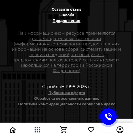
Оставить отзыв
Жалоба
Предложение
На информационном ресурсе применяются
рекомендательные технологии
(информационные технологии предоставления
информации на основе сбора, систематизации и
анализа сведений, относящихся к
предпочтениям пользователей сети «Интернет»,
находящихся на территории Российской
Федерации)
СтройлоН 1998-2026 г.
Публичная оферта
Обработка персональных данных
Политика конфиденциальности сервисов Яндекс