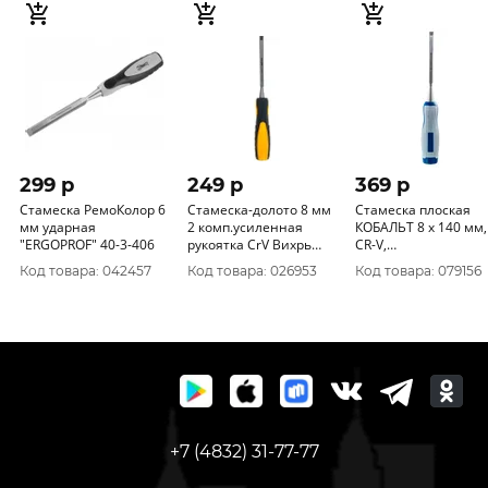
299 p
249 p
369 p
Стамеска РемоКолор 6
Стамеска-долото 8 мм
Стамеска плоская
мм ударная
2 комп.усиленная
КОБАЛЬТ 8 х 140 мм,
"ERGOPROF" 40-3-406
рукоятка CrV Вихрь
CR-V,
73/2/7/1
двухкомпонентная
Код товара: 042457
Код товара: 026953
Код товара: 079156
рукоятка (1 шт.)
блистер 245-510
+7 (4832) 31-77-77