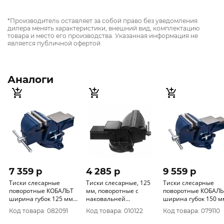
*Производитель оставляет за собой право без уведомления
дилера менять характеристики, внешний вид, комплектацию
товара и место его производства. Указанная информация не
является публичной офертой
Аналоги
7 359 p
4 285 p
9 559 p
Тиски слесарные
Тиски слесарные, 125
Тиски слесарные
поворотные КОБАЛЬТ
мм, поворотные с
поворотные КОБАЛЬ
ширина губок 125 мм,
наковальней
ширина губок 150 м
захват 130 мм, 13 кг,
РемоКолор 44-4-212
захват 150 мм, 17 кг,
Код товара: 082091
Код товара: 010122
Код товара: 079110
наковальня, коробка
наковальня, 245-99
24