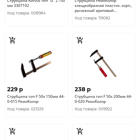
Струбцина Korvus тип "G" 2"/50
Струбцина РемоКолор
мм 3307102
клещеобразная пластик. корп.,
рычажный храповый
Код товара: 008984
механизм, 4"/100, (шт.) 44-2-
Код товара: 119082
010
229 p
238 p
Струбцина тип F 50х 150мм 44-
Струбцина тип F 50х 200мм 44-
0-015 РемоКолор
0-020 РемоКолор
Код товара: 021329
Код товара: 009922