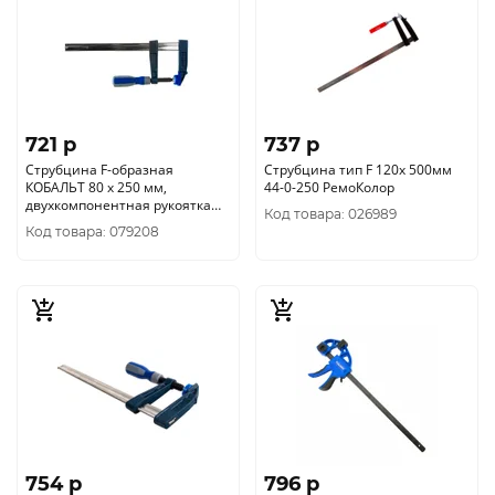
721 p
737 p
Струбцина F-образная
Струбцина тип F 120х 500мм
КОБАЛЬТ 80 х 250 мм,
44-0-250 РемоКолор
двухкомпонентная рукоятка
Код товара: 026989
244-568
Код товара: 079208
754 p
796 p