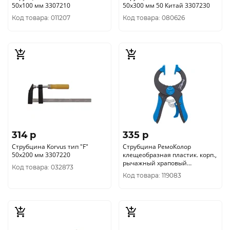
50х100 мм 3307210
50х300 мм 50 Китай 3307230
Код товара: 011207
Код товара: 080626
314 p
335 p
Струбцина Korvus тип "F"
Струбцина РемоКолор
50х200 мм 3307220
клещеобразная пластик. корп.,
рычажный храповый
Код товара: 032873
механизм, 6"/150, (шт.) 44-2-
Код товара: 119083
015