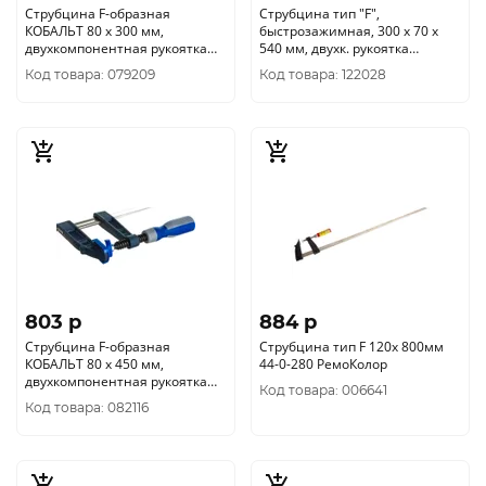
Струбцина F-образная
Струбцина тип "F",
КОБАЛЬТ 80 х 300 мм,
быстрозажимная, 300 х 70 х
двухкомпонентная рукоятка
540 мм, двухк. рукоятка
244-575
3307303
Код товара: 079209
Код товара: 122028
803 p
884 p
Струбцина F-образная
Струбцина тип F 120х 800мм
КОБАЛЬТ 80 х 450 мм,
44-0-280 РемоКолор
двухкомпонентная рукоятка
Код товара: 006641
244-582
Код товара: 082116