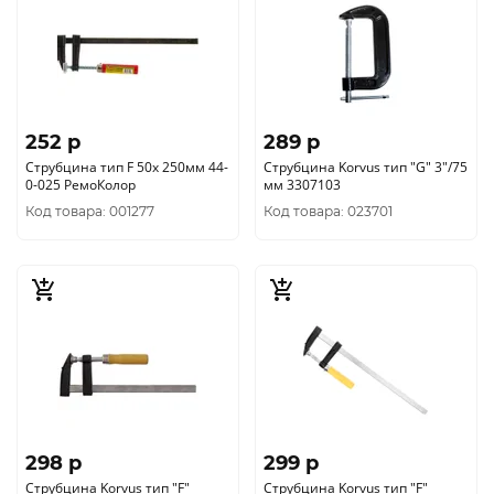
252 p
289 p
Струбцина тип F 50х 250мм 44-
Струбцина Korvus тип "G" 3"/75
0-025 РемоКолор
мм 3307103
Код товара: 001277
Код товара: 023701
298 p
299 p
Струбцина Korvus тип "F"
Струбцина Korvus тип "F"