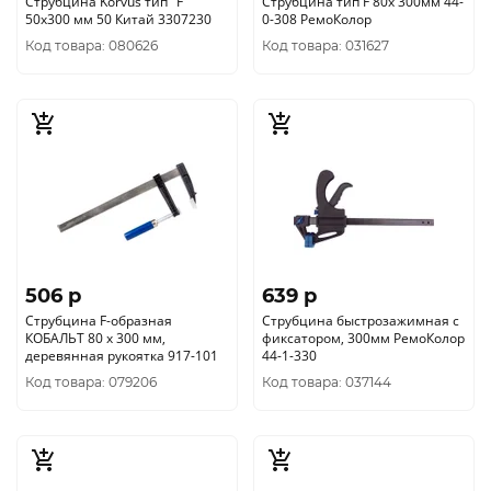
Струбцина Korvus тип "F"
Струбцина тип F 80х 300мм 44-
50х300 мм 50 Китай 3307230
0-308 РемоКолор
Код товара: 080626
Код товара: 031627
506 p
639 p
Струбцина F-образная
Струбцина быстрозажимная с
КОБАЛЬТ 80 x 300 мм,
фиксатором, 300мм РемоКолор
деревянная рукоятка 917-101
44-1-330
Код товара: 079206
Код товара: 037144