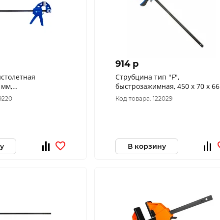
914 p
истолетная
Струбцина тип "F",
 мм,
быстрозажимная, 450 х 70 х 66
ная 248-184
мм, двухк. рукоятка 3307304
9220
Код товара: 122029
у
В корзину