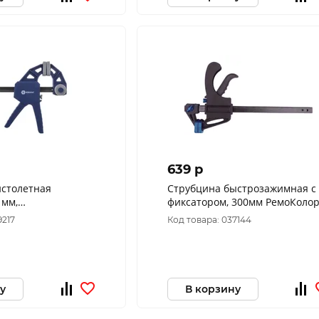
639 p
истолетная
Струбцина быстрозажимная с
 мм,
фиксатором, 300мм РемоКоло
ная 244-711
44-1-330
9217
Код товара: 037144
у
В корзину