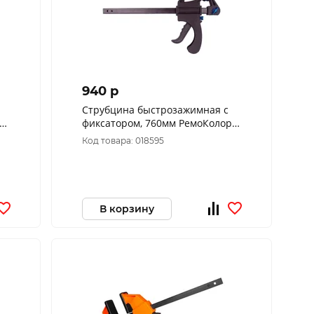
940 p
Струбцина быстрозажимная с
0
фиксатором, 760мм РемоКолор
44-1-376
Код товара: 018595
В корзину