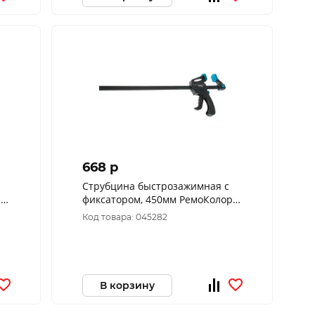
668 p
Струбцина быстрозажимная с
р
фиксатором, 450мм РемоКолор
44-1-345
Код товара: 045282
В корзину