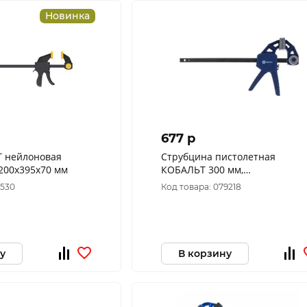
Новинка
677 p
T нейлоновая
Струбцина пистолетная
200х395х70 мм
КОБАЛЬТ 300 мм,
быстрозажимная 244-728
8530
Код товара: 079218
у
В корзину