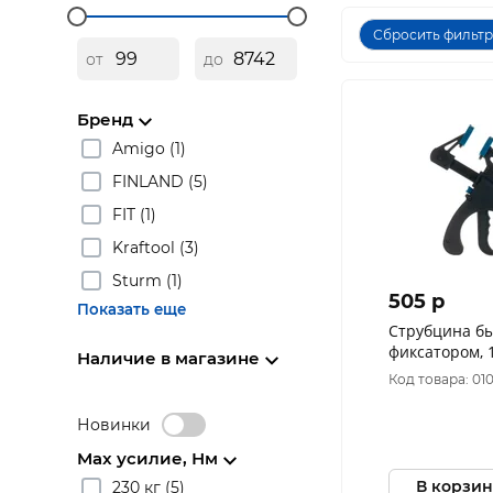
Сбросить фильт
от
до
Бренд
Amigo (1)
FINLAND (5)
FIT (1)
Kraftool (3)
Sturm (1)
505 p
Показать еще
Струбцина б
фиксатором,
Наличие в магазине
44-1-315
Код товара: 01
Новинки
Max усилие, Нм
В корзин
230 кг (5)