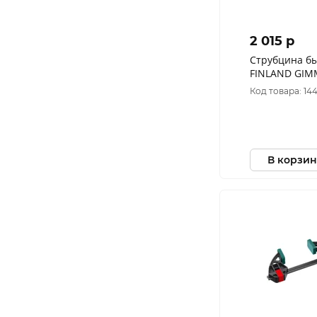
2 015 p
Струбцина б
FINLAND GIMM
мм, 230 кг 24
Код товара: 14
В корзин