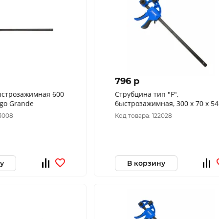
796 p
ыстрозажимная 600
Струбцина тип "F",
go Grande
быстрозажимная, 300 х 70 х 54
мм, двухк. рукоятка 3307303
93008
Код товара: 122028
у
В корзину