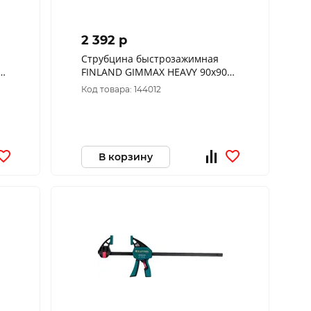
2 392 p
Струбцина быстрозажимная
FINLAND GIMMAX HEAVY 90х900
мм, 230 кг 2418
Код товара: 144012
В корзину