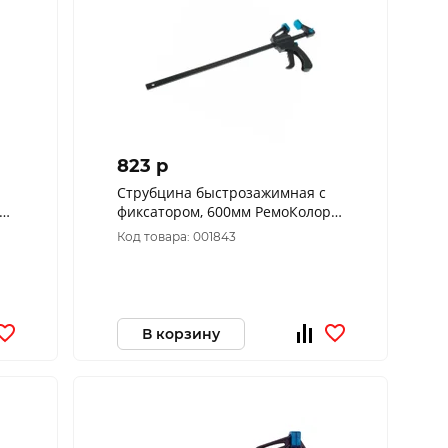
823 p
Струбцина быстрозажимная с
0
фиксатором, 600мм РемоКолор
44-1-360
Код товара: 001843
В корзину