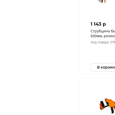
1 143 p
Струбцина б
600мм, резин
100кгс, сжим
Код товара: 07
1078-08-60
В корзин