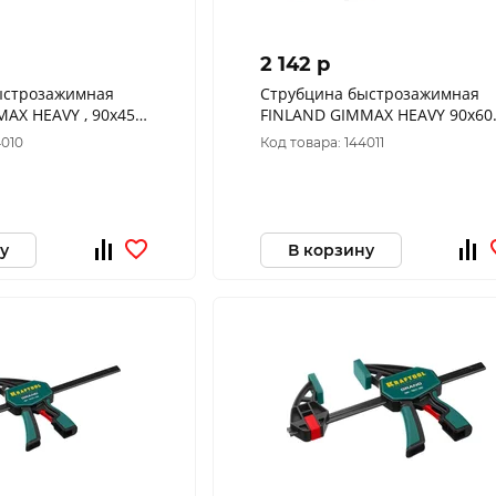
2 142 p
ыстрозажимная
Струбцина быстрозажимная
AX HEAVY , 90х450
FINLAND GIMMAX HEAVY 90х600
16
мм, 230 кг 2417
4010
Код товара: 144011
у
В корзину