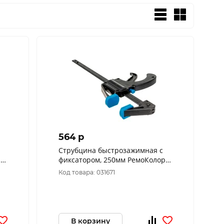
564 p
Струбцина быстрозажимная с
р
фиксатором, 250мм РемоКолор
44-1-325
Код товара: 031671
В корзину