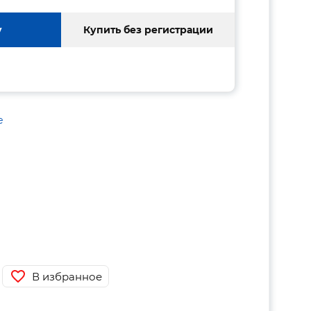
у
Купить без регистрации
е
В избранное