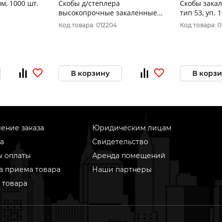
мм, 1000 шт.
Скобы д/степлера
Скобы закал
высокопрочные закаленные
тип 53, уп. 
тип 53 (1000 шт.) 1565-12 ЦИ
3401004
Код товара: 012204
Код товара: 0
В корзину
В корз
ение заказа
Юридическим лицам
а
Свидетельство
ы оплаты
Аренда помещений
а приема товара
Наши партнеры
 товара