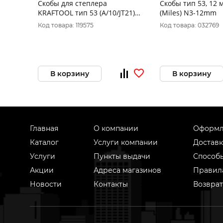
Cкобы для степлера
Скобы тип 53, 12 
KRAFTOOL тип 53 (A/10/JT21)
(Miles) N3-12mm
10 мм, 1000 шт, калибр 23GA,
Код товара: 119575
Код товара: 032769
(31670-10)
В корзину
В корзину
Главная
О компании
Оформл
Каталог
Услуги компании
Доставк
Услуги
Пункты выдачи
Способ
Акции
Адреса магазинов
Правил
Новости
Контакты
Возврат