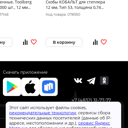
енные, Toolberg
Скобы КОБАЛЬТ для степлера
Скобы
1000 шт., 12 мм
12 мм, Тип 53, толщина 0,74
степле
мм, ширина 11,4 мм, (1000 шт)
мм, Ти
17148
Код товара: 078950
Код то
911-666
ширин
ину
В корзину
В 
Скачать приложение
+7 (4832) 31-77-77
Этот сайт использует файлы cookies,
рекомендательные технологии
, сервисы сбора
технических данных посетителей (данные об IP-
адресе, местоположении и др.),
сервис Яндекс