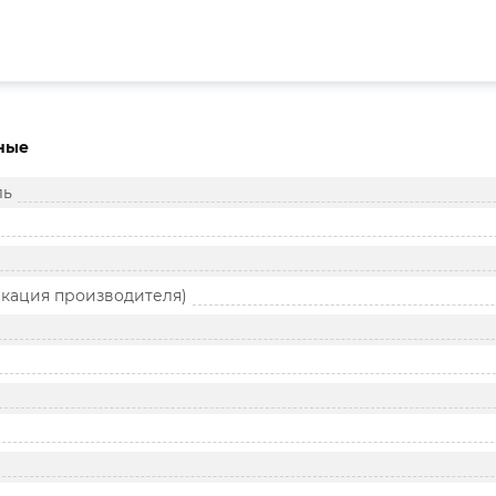
ные
ль
икация производителя)