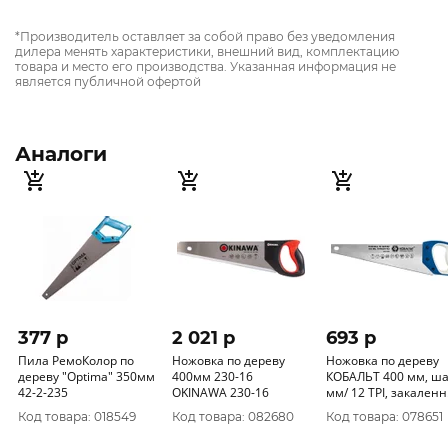
*Производитель оставляет за собой право без уведомления
дилера менять характеристики, внешний вид, комплектацию
товара и место его производства. Указанная информация не
является публичной офертой
Аналоги
377 p
2 021 p
693 p
Пила РемоКолор по
Ножовка по дереву
Ножовка по дереву
дереву "Optima" 350мм
400мм 230-16
КОБАЛЬТ 400 мм, шаг 2
42-2-235
OKINAWA 230-16
мм/ 12 TPI, закаленный
зуб, 3D-заточка, 248-
Код товара: 018549
Код товара: 082680
Код товара: 078651
795