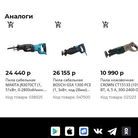
Аналоги
24 440 p
26 155 p
10 990 p
Пила сабельная
Пила сабельная
Пила ножовочная
MAKITA JR3070CT (1,
BOSCH GSA 1300 PCE
CROWN CT15133 (10
51кВт, 0-2800об/мин.
(1, 3кВт, ход-28мм)
ВТ, 4, 5 А, 300-2400 ОБ/
ход-32мм, рез-255мм,
060164E200
МИН)
Код товара: 038525
Код товара: 047500
Код товара: 021223
AVT)