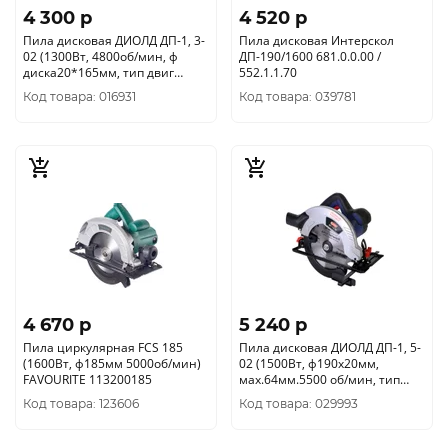
4 300 p
4 520 p
Пила дисковая ДИОЛД ДП-1, 3-
Пила дисковая Интерскол
02 (1300Вт, 4800об/мин, ф
ДП-190/1600 681.0.0.00 /
диска20*165мм, тип двиг
552.1.1.70
щеточный) 10061015
Код товара: 016931
Код товара: 039781
4 670 p
5 240 p
Пила циркулярная FCS 185
Пила дисковая ДИОЛД ДП-1, 5-
(1600Вт, ф185мм 5000об/мин)
02 (1500Вт, ф190х20мм,
FAVOURITE 113200185
мах.64мм.5500 об/мин, тип
двиг щеточный)) 10061105
Код товара: 123606
Код товара: 029993