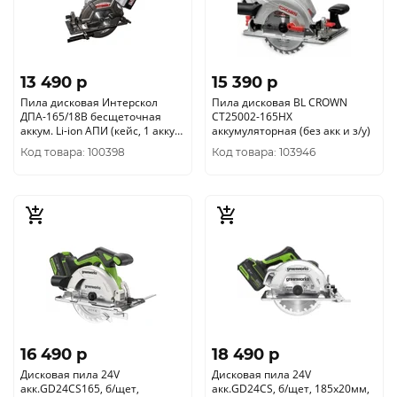
13 490 p
15 390 p
Пила дисковая Интерскол
Пила дисковая BL CROWN
ДПА-165/18В бесщеточная
CT25002-165HX
аккум. Li-ion АПИ (кейс, 1 аккум.
аккумуляторная (без акк и з/у)
4Ач, ЗУ) 577.4.1.70
Код товара: 100398
Код товара: 103946
16 490 p
18 490 p
Дисковая пила 24V
Дисковая пила 24V
акк.GD24CS165, б/щет,
акк.GD24CS, б/щет, 185х20мм,