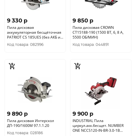
9 330 p
9 850 p
Пила дисковая
Пила дисковая CROWN
аккумуляторная бесщёточная
CT15188-190 (1500 ВТ, 6, 8 А,
PATRIOT CS 185UES (без АКБ и
5500 ОБ/МИН)
З/У)
Код товара: 082996
Код товара: 044891
9 890 p
9 900 p
Пила дисковая Интерскол
INDUSTRIAL Пила
ДП-190/1600М 97.1.1.20
циркул.акк.бесщет. NUMBER
ONE NCCS120-IN-BR-3.0-1B
Код товара: 028186
(20V.3.0Ah, 1АКК, 1З/У, d125мм)