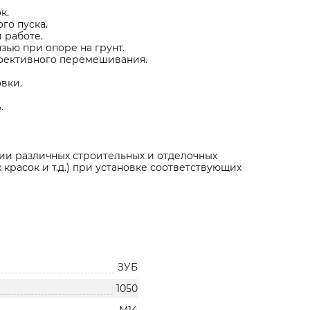
к.
го пуска.
 работе.
зью при опоре на грунт.
фективного перемешивания.
вки.
.
ии различных строительных и отделочных
 красок и т.д.) при установке соответствующих
ЗУБ
1050