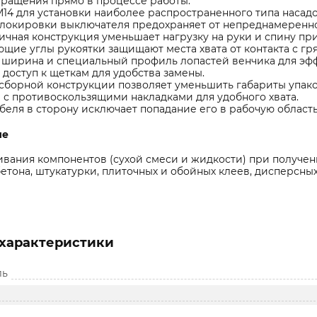
вращения прямо в процессе работы.
14 для установки наиболее распространенного типа насадо
локировки выключателя предохраняет от непреднамеренно
чная конструкция уменьшает нагрузку на руки и спину при
щие углы рукоятки защищают места хвата от контакта с гря
 ширина и специальный профиль лопастей венчика для эф
доступ к щеткам для удобства замены.
сборной конструкции позволяет уменьшить габариты упако
 с противоскользящими накладками для удобного хвата.
беля в сторону исключает попадание его в рабочую область
ие
вания компонентов (сухой смеси и жидкости) при получен
етона, штукатурки, плиточных и обойных клеев, дисперсных
характеристики
ль