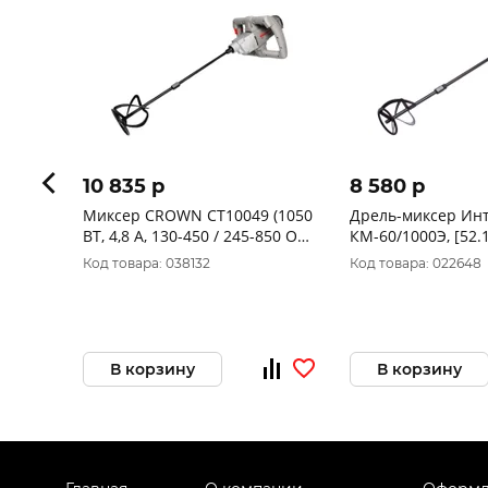
10 835 p
8 580 p
Миксер CROWN CT10049 (1050
Дрель-миксер Ин
ВТ, 4,8 А, 130-450 / 245-850 ОБ/
КМ-60/1000Э, [52.1
МИН)
Код товара: 038132
Код товара: 022648
В корзину
В корзину