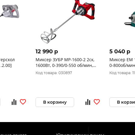
12 990 p
5 040 p
терскол
Миксер ЗУБР МР-1600-2 2ск,
Миксер EM 1500/
.2.00]
1600Вт, 0-390/0-550 об/мин,
0-800об/мин
патрон М14, 26,7Нм
FAVOURITE
Код товара: 030897
Код товара: 1
В корзину
В корз