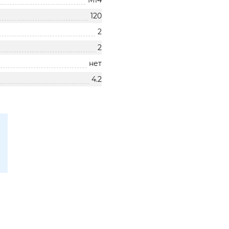
М14
120
2
2
нет
4.2