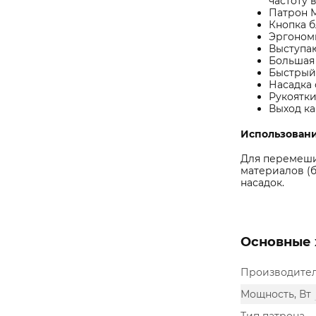
частоту 
Патрон М
Кнопка б
Эргономи
Выступаю
Большая
Быстрый 
Насадка 
Рукоятки
Выход ка
Использован
Для перемеши
материалов (б
насадок.
Основные 
Производите
Мощность, Вт