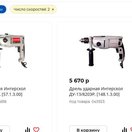
ры
Число скоростей: 2
5 670 p
ая Интерскол
Дрель ударная Интерскол
 [57.1.3.00]
ДУ-13/820ЭР, [148.1.3.00]
5618
Код товара: 045923
у
В корзину