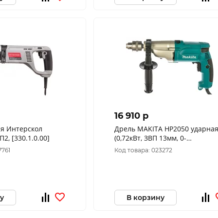
16 910 p
ая Интерскол
Дрель MAKITA HP2050 ударна
2, [330.1.0.00]
(0,72кВт, ЗВП 13мм, 0-
1200/2900об/мин, кейс, 2
7761
Код товара: 023272
скорости, бетон 20мм.)
у
В корзину