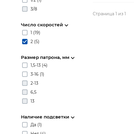
3/8
Страница 1 из 1
Число скоростей
1 (19)
2 (5)
Размер патрона, мм
1,5-13 (4)
3-16 (1)
2-13
6,5
13
Наличие подсветки
Да (1)
Нет (4)