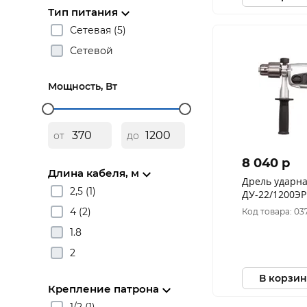
Тип питания
Сетевая (5)
Сетевой
Мощность, Вт
от
до
8 040 p
Длина кабеля, м
Дрель ударн
2,5 (1)
ДУ-22/1200ЭРП
4 (2)
Код товара: 03
1.8
2
В корзин
Крепление патрона
1/2 (1)