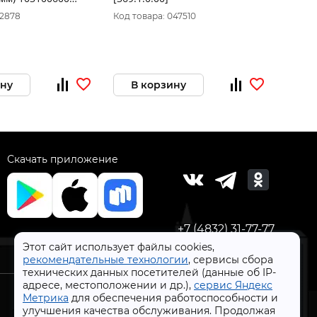
ф0,8-
12878
Код товара: 047510
Код то
ину
В корзину
В 
Скачать приложение
+7 (4832) 31-77-77
Этот сайт использует файлы cookies,
рекомендательные технологии
, сервисы сбора
технических данных посетителей (данные об IP-
адресе, местоположении и др.),
сервис Яндекс
Метрика
для обеспечения работоспособности и
улучшения качества обслуживания. Продолжая