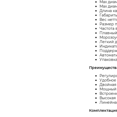
Мах диам
Max диам
Длина каб
Габариты
Вес нетто 
Размер п
Частота 
Плавный 
Морозоус
Легкий д
Индикато
Поддержа
Автомати
Упаковка
Преимуществ
Регулиро
Удобное
Двойная 
Мощный 
Встроенн
Высокая 
Линейная
Комплектация