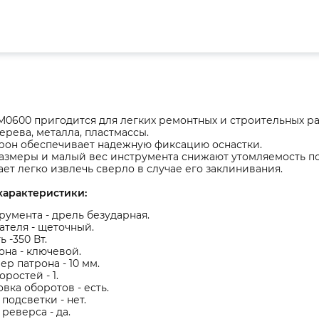
M0600 пригодится для легких ремонтных и строительных раб
ерева, металла, пластмассы.
рон обеспечивает надежную фиксацию оснастки.
азмеры и малый вес инструмента снижают утомляемость по
ет легко извлечь сверло в случае его заклинивания.
характеристики:
румента - дрель безударная.
ателя - щеточный.
 -350 Вт.
она - ключевой.
ер патрона - 10 мм.
оростей - 1.
вка оборотов - есть.
подсветки - нет.
реверса - да.