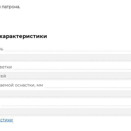
 патрона.
характеристики
ль
ветки
тей
аемой оснастки, мм
истики