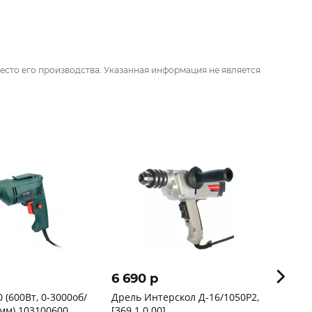
есто его производства. Указанная информация не является
6 690 p
1 09
 (600Вт, 0-3000об/
Дрель Интерскол Д-16/1050Р2,
Дрель
мм) 103100600
[369.1.0.00]
280Вт