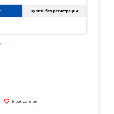
у
Купить без регистрации
е
В избранное