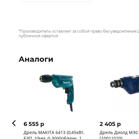
*Производитель оставляет за собой право без уведомления 
публичной офертой
Аналоги
6 555 p
2 405 p
Дрель MAKITA 6413 (0,45кВт,
Дрель Диолд МЭС-
БЗП, 10мм, 0-3000об/мин. 1
[10011020]