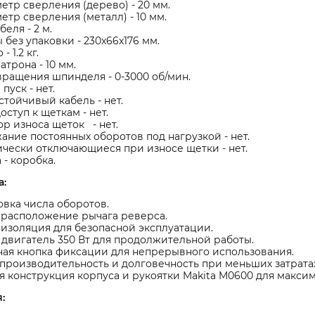
етр сверления (дерево) - 20 мм.
етр сверления (металл) - 10 мм.
еля - 2 м.
 без упаковки - 230x66x176 мм.
- 1.2 кг.
атрона - 10 мм.
вращения шпинделя - 0-3000 об/мин.
пуск - нет.
тойчивый кабель - нет.
оступ к щеткам - нет.
р износа щеток - нет.
ние постоянных оборотов под нагрузкой - нет.
чески отключающиеся при износе щетки - нет.
 - коробка.
а:
вка числа оборотов.
 расположение рычага реверса.
изоляция для безопасной эксплуатации.
двигатель 350 Вт для продолжительной работы.
ая кнопка фиксации для непрерывного использования.
производительность и долговечность при меньших затратах
 конструкция корпуса и рукоятки Makita M0600 для макси
: