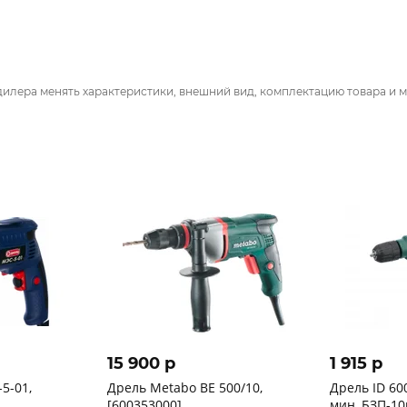
дилера менять характеристики, внешний вид, комплектацию товара и м
15 900 p
1 915 p
5-01,
Дрель Metabo BE 500/10,
Дрель ID 600
[600353000]
мин, БЗП-10