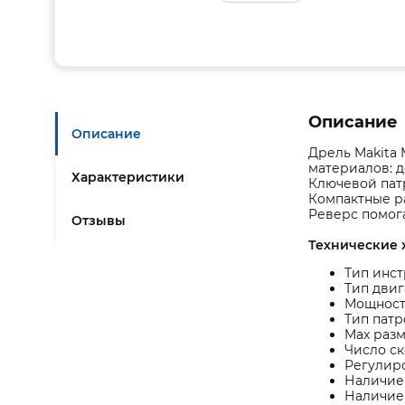
Описание
Описание
Дрель Makita 
материалов: д
Характеристики
Ключевой пат
Компактные р
Реверс помога
Отзывы
Технические 
Тип инст
Тип двиг
Мощность
Тип патр
Max разм
Число ск
Регулиро
Наличие 
Наличие 