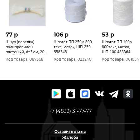
77 p
106 p
53 p
Шнур (веревка)
Шпагат ПП 250м 800
Шпагат ПП 100м
полипропилен
текс, моток, ШП-250
800текс, моток,
плетеный, d=3мм, 20м,
558345
ШП-100 483364
бельевой, без
Код товара: 087368
Код товара: 023240
Код товара: 001054
сердечника, 20214
Сибшнур
+7 (4832) 31-77-77
Оставить отзыв
Жалоба