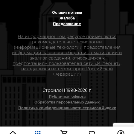
Оставить отзыв
Жалоба
Предложение
На информационном ресурсе применяются
рекомендательные технологии
(информационные технологии предоставления
информации на основе сбора, систематизации и
анализа сведений, относящихся к
предпочтениям пользователей сети «Интернет»,
находящихся на территории Российской
Федерации)
СтройлоН 1998-2026 г.
Публичная оферта
Обработка персональных данных
Политика конфиденциальности сервисов Яндекс