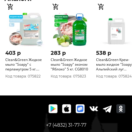
403 p
283 p
538 p
Clean&Green Жидкое
Clean&Green Жидкое
Clean&Green Крем-
мыло "Soapy" с
мыло "Soapy" эконом
мыло жидкое "Soapy
перламутром 5 кг.
"Яблоко" 5 кг. CG8010
Альпийский луг
CG8011
увлажняющее 5 кг
Код товара: 075822
Код товара: 075823
Код товара: 075824
CG8012
+7 (4832) 31-77-77