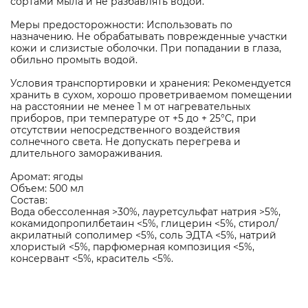
сортами мыла и не разбавлять водой.
Меры предосторожности: Использовать по
назначению. Не обрабатывать поврежденные участки
кожи и слизистые оболочки. При попадании в глаза,
обильно промыть водой.
Условия транспортировки и хранения: Рекомендуется
хранить в сухом, хорошо проветриваемом помещении
на расстоянии не менее 1 м от нагревательных
приборов, при температуре от +5 до + 25°С, при
отсутствии непосредственного воздействия
солнечного света. Не допускать перегрева и
длительного замораживания.
Аромат: ягоды
Объем: 500 мл
Состав:
Вода обессоленная >30%, лауретсульфат натрия >5%,
кокамидопропилбетаин <5%, глицерин <5%, стирол/
акрилатный сополимер <5%, соль ЭДТА <5%, натрий
хлористый <5%, парфюмерная композиция <5%,
консервант <5%, краситель <5%.