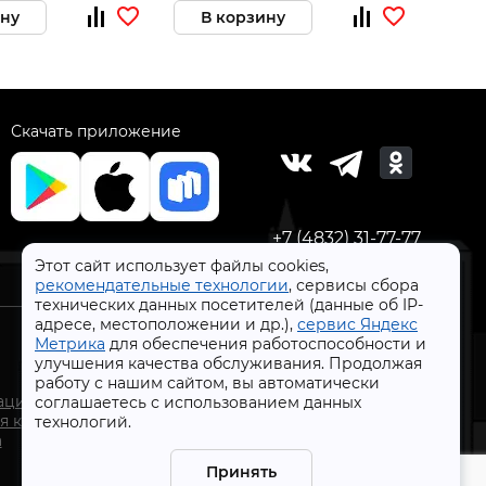
ину
В корзину
В 
Скачать приложение
+7 (4832) 31-77-77
Этот сайт использует файлы cookies,
рекомендательные технологии
, сервисы сбора
технических данных посетителей (данные об IP-
адресе, местоположении и др.),
сервис Яндекс
Метрика
для обеспечения работоспособности и
улучшения качества обслуживания. Продолжая
работу с нашим сайтом, вы автоматически
СтройлоН 1998-2026 г.
ации
соглашаетесь с использованием данных
Публичная оферта
я к
технологий.
Обработка персональных данных
а
Политика конфиденциальности сервисов Яндекс
Принять