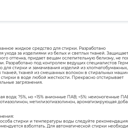
анное жидкое средство для стирки. Разработано
я ухода за изделиями из белых и светлых тканей. Защищает
ого оттенка, придает вещам ослепительную белизну, не п
ни. Разработано под контролем ведущих специалистов Гер
 для стирки и замачивания изделий из хлопчатобумажных,
 тканей, тканей из смешанных волокон в стиральных маши
 стирки в воде любой жесткости. Прекрасно отстирывает
ильные загрязнения.
я вода; ?5%, но <15% анионные ПАВ; <5%: неионогенные ПА
отиазолинон, метилизотиазолинон, ароматизирующая добав
нения:
пособа стирки и температуры воды следуйте рекомендация
мендуется взболтать. Для автоматической стирки необходим