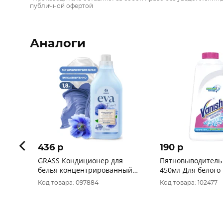
публичной офертой
Аналоги
436 p
190 p
GRASS Кондиционер для
Пятновыводитель
белья концентрированный
450мл Для белого
"EVA" flower 1,8л 125736
Код товара: 097884
Код товара: 102477