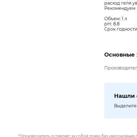
расход геля у
Рекомендуем 
Объем: 1 л
рН: 8.8
Срок годности
Основные 
Производите
Нашли 
Выделите 
*Производитель оставляет за собой право без уведомления 