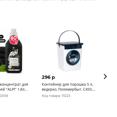
296 p
360 
концентрат для
Контейнер для порошка 5 л,
Clean
ей "ALPI" 1,8л
ведерко, Полимербыт, С493,
для б
4349300
прохла
02556
Код товара: 111223
Код то
CG814