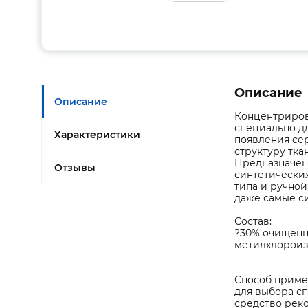
Описание
Описание
Концентриров
специально дл
Характеристики
появления сер
структуру тка
Предназначено
Отзывы
синтетических
типа и ручной
даже самые с
Состав:
?30% очищенна
метилхлороиз
Способ приме
для выбора с
средство реко