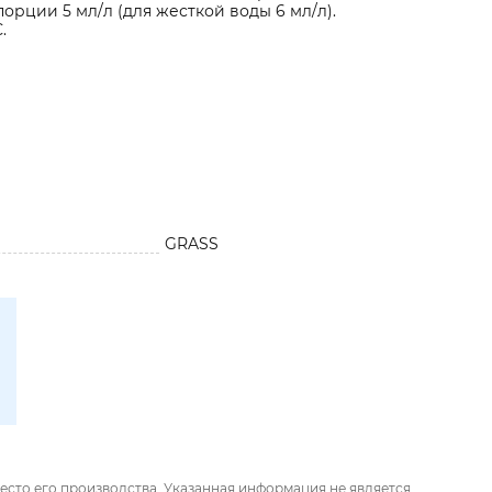
порции 5 мл/л (для жесткой воды 6 мл/л).
.
GRASS
есто его производства. Указанная информация не является