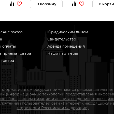
В корзину
В корз
ение заказа
Юридическим лицам
а
Свидетельство
ы оплаты
Аренда помещений
а приема товара
Наши партнеры
 товара
информационном ресурсе применяются рекомендательные
гии (информационные технологии предоставления информ
ове сбора, систематизации и анализа сведений, относящихс
почтениям пользователей сети «Интернет», находящихся н
территории Российской Федерации)