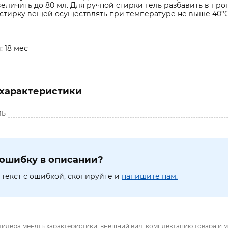
величить до 80 мл. Для ручной стирки гель разбавить в про
стирку вещей осуществлять при температуре не выше 40°С
: 18 мес
характеристики
ль
ошибку в описании?
текст с ошибкой, скопируйте и
напишите нам.
дилера менять характеристики, внешний вид, комплектацию товара и м