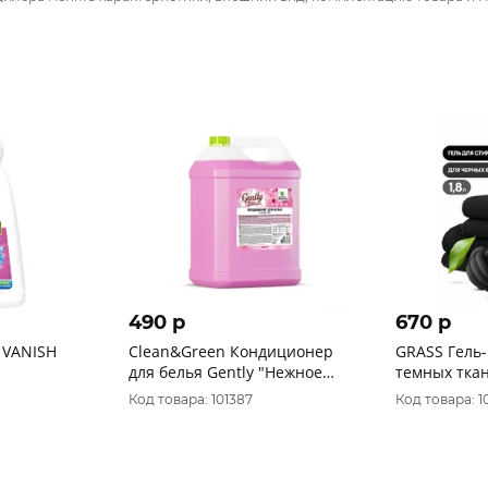
490 p
670 p
 VANISH
Clean&Green Кондиционер
GRASS Гель-
для белья Gently "Нежное
темных ткан
прикосновение" (розовый), 5
125747
Код товара: 101387
Код товара: 1
л. CG8166 (РОССИЯ)