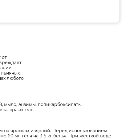
 от
овреждает
мании.
 льняных,
нах любого
В, мыло, энзимы, поликарбоксилаты,
ка, краситель.
м на ярлыках изделий. Перед использованием
о 60 мл геля на 3-5 кг белья. При жесткой воде