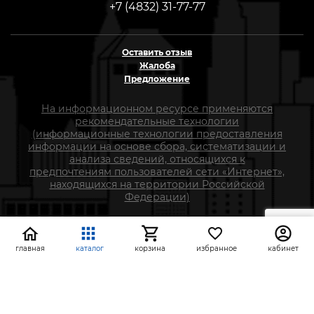
+7 (4832) 31-77-77
Оставить отзыв
Жалоба
Предложение
На информационном ресурсе применяются
рекомендательные технологии
(информационные технологии предоставления
информации на основе сбора, систематизации и
анализа сведений, относящихся к
предпочтениям пользователей сети «Интернет»,
находящихся на территории Российской
Федерации)
СтройлоН 1998-2026 г.
Публичная оферта
главная
каталог
корзина
избранное
кабинет
Обработка персональных данных
Политика конфиденциальности сервисов Яндекс