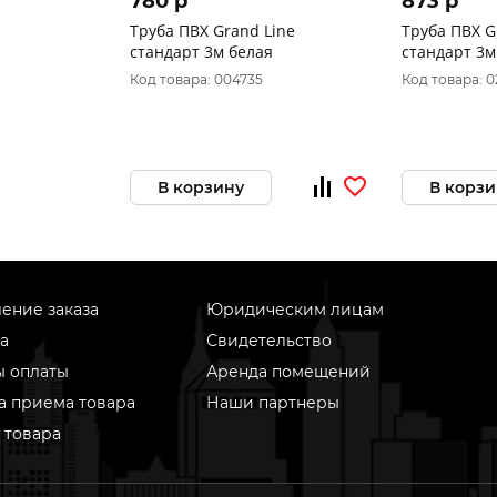
780 p
873 p
Труба ПВХ Grand Line
Труба ПВХ G
стандарт 3м белая
стандарт 3
Код товара: 004735
Код товара: 0
В корзину
В корзи
ение заказа
Юридическим лицам
а
Свидетельство
ы оплаты
Аренда помещений
а приема товара
Наши партнеры
 товара