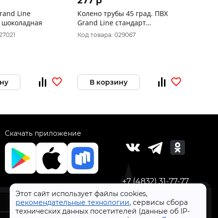
277 p
rand Line
Колено трубы 45 град. ПВХ
м шоколадная
Grand Line стандарт
шоколадное
27021
Код товара: 029067
ну
В корзину
Скачать приложение
+7 (4832) 31-77-77
Этот сайт использует файлы cookies,
рекомендательные технологии
, сервисы сбора
технических данных посетителей (данные об IP-