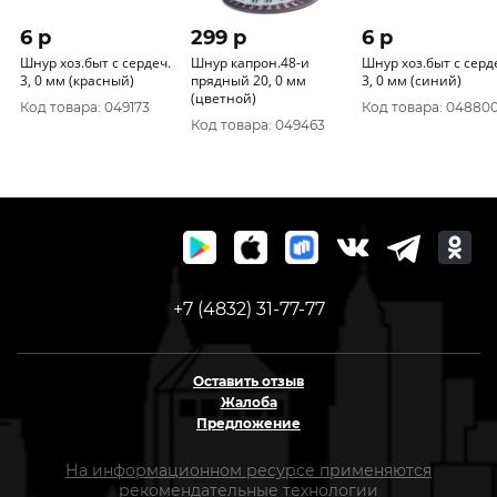
6 p
299 p
6 p
Шнур хоз.быт с сердеч.
Шнур капрон.48-и
Шнур хоз.быт с серд
3, 0 мм (красный)
прядный 20, 0 мм
3, 0 мм (синий)
(цветной)
Код товара: 049173
Код товара: 04880
Код товара: 049463
+7 (4832) 31-77-77
Оставить отзыв
Жалоба
Предложение
На информационном ресурсе применяются
рекомендательные технологии