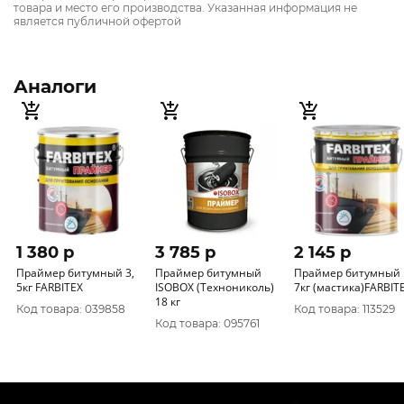
товара и место его производства. Указанная информация не
является публичной офертой
Аналоги
1 380 p
3 785 p
2 145 p
Праймер битумный 3,
Праймер битумный
Праймер битумный
5кг FARBITEX
ISOBOX (Технониколь)
7кг (мастика)FARBIT
18 кг
Код товара: 039858
Код товара: 113529
Код товара: 095761