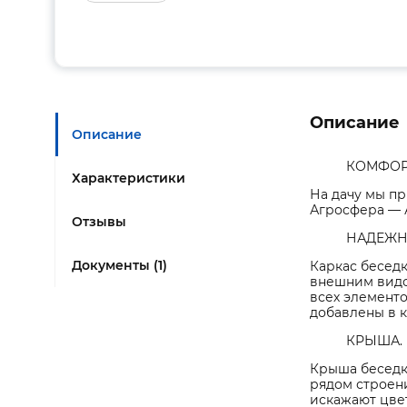
Описание
Описание
КОМФОР
Характеристики
На дачу мы пр
Агросфера — А
Отзывы
НАДЕЖН
Документы (1)
Каркас беседк
внешним видо
всех элементо
добавлены в к
КРЫША. 
Крыша беседк
рядом строен
искажают цве