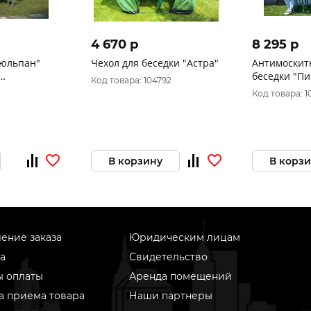
4 670 p
8 295 p
Тюльпан"
Чехол для беседки "Астра"
Антимоскитн
беседки "Пи
Код товара: 104792
асход 1лист
интегриро
Код товара: 1
В корзину
В корз
ение заказа
Юридическим лицам
а
Свидетельство
ы оплаты
Аренда помещений
а приема товара
Наши партнеры