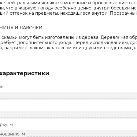
кже нейтральными являются молочные и бронзовые листы 
и, что в жаркую погоду особенно ценно, внутри беседки н
щий оттенок на предметы, находящиеся внутри. Прозрачный
НИЦА И ЛАВОЧКИ
 скамьи могут быть изготовлены из дерева. Деревянная об
 требует дополнительного ухода. Перед использованием, д
, например, лаком, акватексом или другими средствами дл
характеристики
ль
рху, м
нованию, м