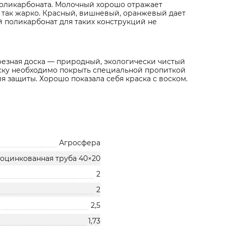
поликарбоната. Молочный хорошо отражает
е так жарко. Красный, вишневый, оранжевый дает
 поликарбонат для таких конструкций не
резная доска — природный, экологически чистый
оску необходимо покрыть специальной пропиткой
я защиты. Хорошо показала себя краска с воском.
Агросфера
оцинкованная труба 40×20
2
2
2,5
1,73