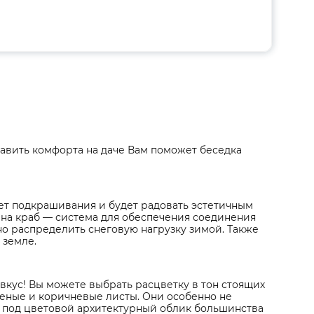
бавить комфорта на даче Вам поможет беседка
ует подкрашивания и будет радовать эстетичным
на краб — система для обеспечения соединения
но распределить снеговую нагрузку зимой. Также
 земле.
кус! Вы можете выбрать расцветку в тон стоящих
еные и коричневые листы. Они особенно не
т под цветовой архитектурный облик большинства