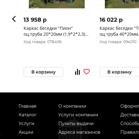
13 958 p
16 022 p
Каркас беседки "Пион"
Каркас беседки "
оц.труба 20*20мм (1,9*2*2,3)м
оц.труба 40*20мм
расход 1лист
(1,9*2,02*2,78)м р
Код товара: 078406
Код товара: 094010
В корзину
В корзину
Главная
О компании
Оформл
Каталог
Услуги компании
Доставк
Услуги
Пункты выдачи
Способ
Акции
Адреса магазинов
Правил