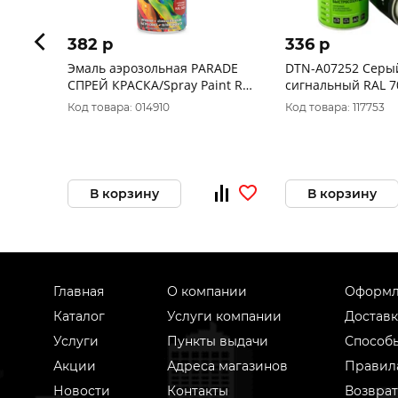
382 p
336 p
Эмаль аэрозольная PARADE
DTN-A07252 Серы
СПРЕЙ КРАСКА/Spray Paint RAL
сигнальный RAL 7
3003 Рубиново-красный
акриловая "Deton 
Код товара: 014910
Код товара: 117753
быстросохнущая, 
520
В корзину
В корзину
Главная
О компании
Оформл
Каталог
Услуги компании
Доставк
Услуги
Пункты выдачи
Способ
Акции
Адреса магазинов
Правил
Новости
Контакты
Возврат