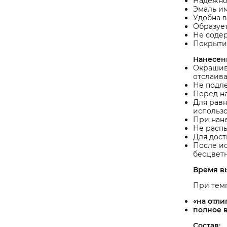
Надежно
Эмаль им
Удобна в
Образуе
Не содер
Покрытие
Нанесен
Окрашива
отслаив
Не подл
Перед на
Для равн
использ
При нане
Не распы
Для дост
После ис
бесцветн
Время в
При темп
«на отли
полное 
Состав: