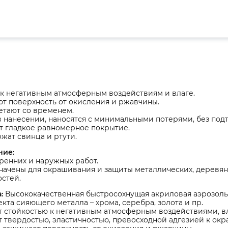
к негативным атмосферным воздействиям и влаге.
т поверхность от окисления и ржавчины.
етают со временем.
 нанесении, наносятся с минимальными потерями, без под
т гладкое равномерное покрытие.
жат свинца и ртути.
ние:
ренних и наружных работ.
ачены для окрашивания и защиты металлических, деревянн
стей.
:
Высококачественная быстросохнущая акриловая аэрозол
кта сияющего металла – хрома, серебра, золота и пр.
 стойкостью к негативным атмосферным воздействиями, вл
 твердостью, эластичностью, превосходной адгезией к ок