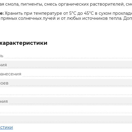
я смола, пигменты, смесь органических растворителей, см
е:
Хранить при температуре от 5°С до 45°С в сухом прохла
 прямых солнечных лучей и от любых источников тепла. Доп
характеристики
ль
ния
нанесения
лоев
ния
истики