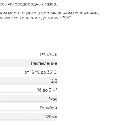
есь углеводородных газов.
дном месте строго в вертикальном положении,
ускается хранение до минус 35°С.
PARADE
Распыление
от 15 °С до 35°С.
2-3
1б до 3 м²
1час
Голубой
520мл