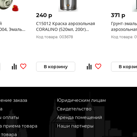
240 p
371 p
й
C15012 Краска аэрозольная
Грунт-эмаль
004, Эмаль
CORALINO (520мл, 200г)
аэрозольная
Universal"
RAL5012 Голубой
270г.), RAL
Код товара: 003678
Код товара: 0
аэрозоль
Матовый
В корзину
В корз
ение заказа
Юридическим лицам
а
Свидетельство
ы оплаты
Аренда помещений
а приема товара
Наши партнеры
 товара