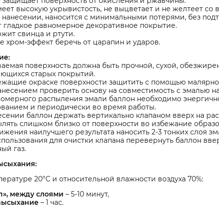
 защищает поверхность от окисления и ржавчины.
еет высокую укрывистость, не выцветает и не желтеет со 
 нанесении, наносится с минимальными потерями, без подт
т гладкое равномерное декоративное покрытие.
жит свинца и ртути.
 хром-эффект беречь от царапин и ударов.
ие:
емая поверхность должна быть прочной, сухой, обезжирен
ающихся старых покрытий.
ежащие окраске поверхности защитить с помощью малярно
несением проверить основу на совместимость с эмалью на
омерного распыления эмали баллон необходимо энергично
ованием и периодически во время работы.
сении баллон держать вертикально клапаном вверх на рас
лять слишком близко от поверхности во избежание образо
ижения наилучшего результата наносить 2-3 тонких слоя эма
пользования для очистки клапана перевернуть баллон ввер
ый газ.
ысыхания:
ературе 20°С и относительной влажности воздуха 70%:
п», между слоями
– 5-10 минут,
высыхание
– 1 час.