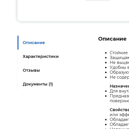
Описание
Описание
Стойкие 
Характеристики
Защищаю
Не выцв
Удобны в
Отзывы
Образую
Не содер
Документы (1)
Назначе
Для внут
Предназн
поверхно
Свойства
или эффе
Обладает
Обладает