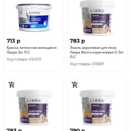
713 p
783 p
Краска латексная моющаяся
Эмаль акриловая для пола
Лакра 3кг Л-С
Лакра Желто-коричневая 0, 9кг
Л-С
Код товара: 034513
Код товара: 013867
783 p
790 p