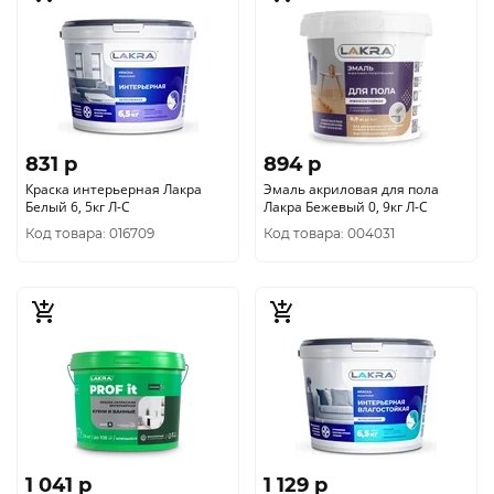
831 p
894 p
Краска интерьерная Лакра
Эмаль акриловая для пола
Белый 6, 5кг Л-С
Лакра Бежевый 0, 9кг Л-С
Код товара: 016709
Код товара: 004031
1 041 p
1 129 p