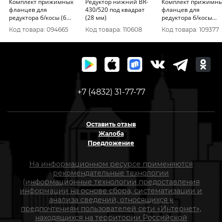
Комплект прижимных
Редуктор нижний BR-
Комплект прижимн
фланцев для
430/520 под квадрат
фланцев для
редуктора б/косы (6
(28 мм)
редуктора б/косы
шлиц, гайка
Штиль FS 55, 130 (10
Код товара: 094665
Код товара: 110608
Код товара: 109377
М10*1.25Л)
шлицев, чашка, гайка
М 10*1Л)
+7 (4832) 31-77-77
Оставить отзыв
Жалоба
Предложение
На информационном ресурсе применяются
рекомендательные технологии
(информационные технологии предоставления
информации на основе сбора, систематизации и
анализа сведений, относящихся к
предпочтениям пользователей сети «Интернет»,
находящихся на территории Российской