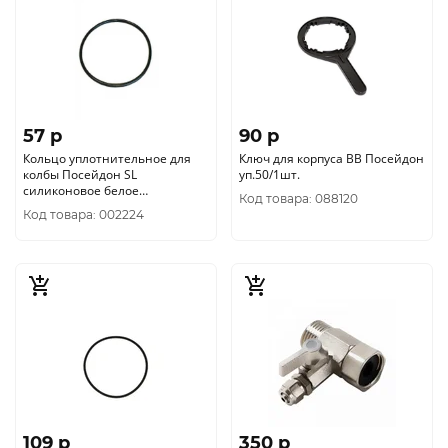
57 p
90 p
Кольцо уплотнительное для
Ключ для корпуса ВВ Посейдон
колбы Посейдон SL
уп.50/1шт.
силиконовое белое
Код товара: 088120
уп.100/1шт.
Код товара: 002224
109 p
350 p