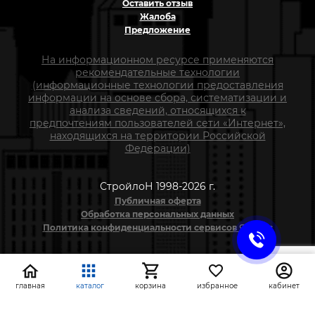
Оставить отзыв
Жалоба
Предложение
На информационном ресурсе применяются
рекомендательные технологии
(информационные технологии предоставления
информации на основе сбора, систематизации и
анализа сведений, относящихся к
предпочтениям пользователей сети «Интернет»,
находящихся на территории Российской
Федерации)
СтройлоН 1998-2026 г.
Публичная оферта
Обработка персональных данных
Политика конфиденциальности сервисов Яндекс
главная
каталог
корзина
избранное
кабинет