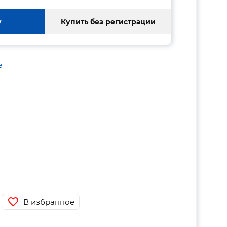
у
Купить без регистрации
е
В избранное