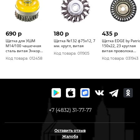
690 p
180 p
435 p
Щетка для УШМ
Щетка №132 ф75х12, 7
Щетка EDGE by Patri
М14/100 чашечная
мм. кругл, витая
150х22, 23 круглая
сталь витая Энкор
витая проволока
Код товара: 011905
51547
813010012
Код товара: 012458
Код товара: 031943
+7 (4832) 31-77-77
Оставить отзыв
Жалоба