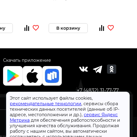
 246-272
ну
В корзину
Скачать приложение
+7 (4832) 31-77-77
Этот сайт использует файлы cookies,
рекомендательные технологии
, сервисы сбора
технических данных посетителей (данные об IP-
адресе, местоположении и др.),
сервис Яндекс
Метрика
для обеспечения работоспособности и
улучшения качества обслуживания. Продолжая
работу с нашим сайтом, вы автоматически
СтройлоН 1998-2026 г.
ации
соглашаетесь с использованием данных