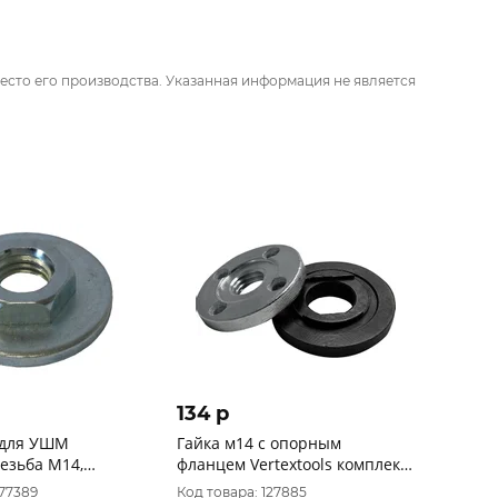
есто его производства. Указанная информация не является
134 p
 для УШМ
Гайка м14 с опорным
фланцем Vertextools комплект
2 мм, под гаечный
для ушм 20-40-125
077389
Код товара: 127885