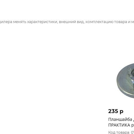
дилера менять характеристики, внешний вид, комплектацию товара и м
235 p
Планшайба
ПРАКТИКА резьба М14,
посадка 22,
Код товара: 