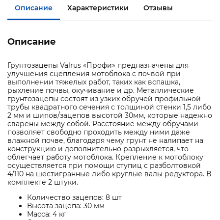
Описание
Характеристики
Отзывы
Описание
Грунтозацепы Valrus «Профи» предназначены для
улучшения сцепления мотоблока с почвой при
выполнении тяжелых работ, таких как вспашка,
рыхление почвы, окучивание и др. Металлические
грунтозацепы состоят из узких обручей профильной
трубы квадратного сечения с толщиной стенки 1,5 либо
2 мм и шипов/зацепов высотой 30мм, которые надежно
сварены между собой. Расстояние между обручами
позволяет свободно проходить между ними даже
влажной почве, благодаря чему грунт не налипает на
конструкцию и дополнительно разрыхляется, что
облегчает работу мотоблока. Крепление к мотоблоку
осуществляется при помощи ступиц с разболтовкой
4/110 на шестигранные либо круглые валы редуктора. В
комплекте 2 штуки.
Количество зацепов: 8 шт
Высота зацепа: 30 мм
Масса: 4 кг