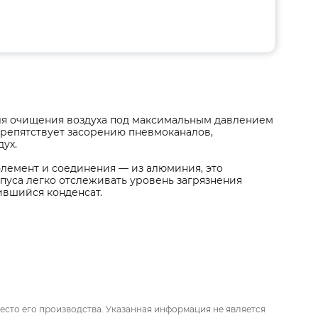
ля очищения воздуха под максимальным давлением
 препятствует засорению пневмоканалов,
ух.
лемент и соединения — из алюминия, это
рпуса легко отслеживать уровень загрязнения
ившийся конденсат.
есто его производства. Указанная информация не является