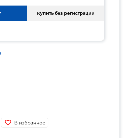
у
Купить без регистрации
е
В избранное