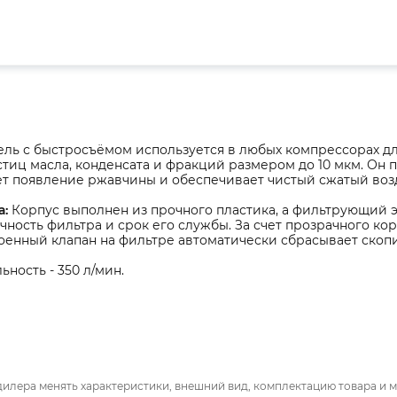
ель с быстросъёмом используется в любых компрессорах д
астиц масла, конденсата и фракций размером до 10 мкм. Он
т появление ржавчины и обеспечивает чистый сжатый возд
а:
Корпус выполнен из прочного пластика, а фильтрующий э
ность фильтра и срок его службы. За счет прозрачного ко
оенный клапан на фильтре автоматически сбрасывает скоп
ность - 350 л/мин.
дилера менять характеристики, внешний вид, комплектацию товара и м