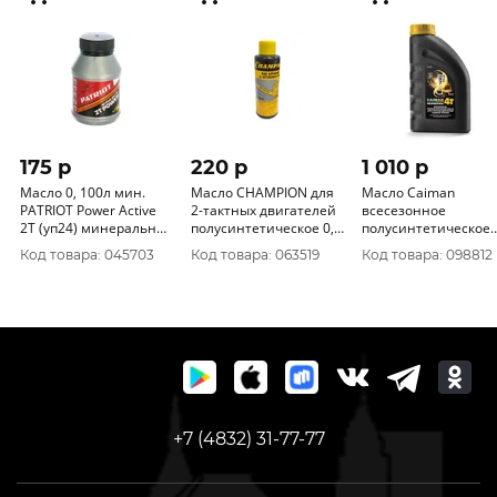
175 p
220 p
1 010 p
Масло 0, 100л мин.
Масло CHAMPION для
Масло Caiman
PATRIOT Power Active
2-тактных двигателей
всесезонное
2Т (уп24) минеральное
полусинтетическое 0,
полусинтетическое
850030633
1л. JASO FD 952840
для 4-тактных
Код товара: 045703
Код товара: 063519
Код товара: 098812
двигателей
Professional 4T SAE 
40 1 л.
+7 (4832) 31-77-77