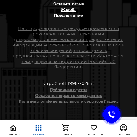
Оставить отзыв
Жалоба
Предложение
На информационном ресурсе применяются
рекомендательные технологии
(информационные технологии предоставления
информации на основе сбора, систематизации и
анализа сведений, относящихся к
предпочтениям пользователей сети «Интернет»,
находящихся на территории Российской
Федерации)
СтройлоН 1998-2026 г.
Публичная оферта
Обработка персональных данных
Политика конфиденциальности сервисов Яндекс
главная
каталог
корзина
избранное
кабинет