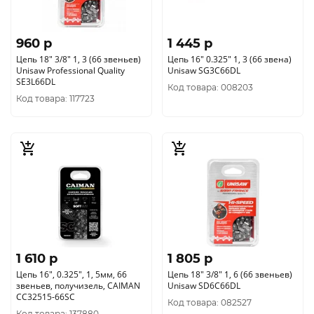
960 p
1 445 p
Цепь 18" 3/8" 1, 3 (66 звеньев)
Цепь 16" 0.325" 1, 3 (66 звена)
Unisaw Professional Quality
Unisaw SG3C66DL
SE3L66DL
Код товара: 008203
Код товара: 117723
1 610 p
1 805 p
Цепь 16", 0.325", 1, 5мм, 66
Цепь 18" 3/8" 1, 6 (66 звеньев)
звеньев, получизель, CAIMAN
Unisaw SD6C66DL
CC32515-66SC
Код товара: 082527
Код товара: 137880