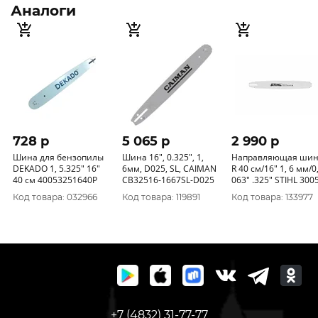
Аналоги
728 p
5 065 p
2 990 p
Шина для бензопилы
Шина 16", 0.325", 1,
Направляющая ши
DEKADO 1, 5.325" 16"
6мм, D025, SL, CAIMAN
R 40 см/16" 1, 6 мм/0
40 см 40053251640Р
CB32516-1667SL-D025
063" .325" STIHL 300
000-4713
Код товара: 032966
Код товара: 119891
Код товара: 133977
+7 (4832) 31-77-77