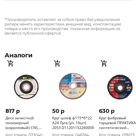
*Производитель оставляет за собой право без уведомления
дилера менять характеристики, внешний вид, комплектацию
товара и место его производства. Указанная информация не
является публичной офертой
Аналоги
817 p
50 p
630 p
Диск зачистной
Круг шлиф ф115*6*22
Круг фибровый
полимерный
А24 Луга (уп. 10шт)
торцевой ПРАКТИКА
(коралловый) CNS,
2053 D11201152260000
синтетический
посадочный диаметр
(коралловый) 125 x 
Код товара: 073040
Код товара: 046764
Код товара: 078123