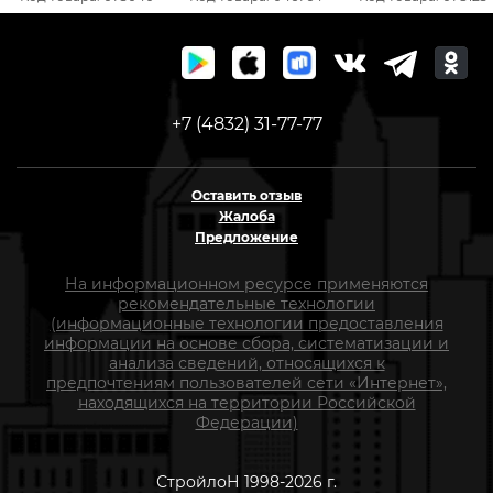
22, 2 мм, 115 мм 39610
мм шлифовальный
для МШУ 773-682
+7 (4832) 31-77-77
Оставить отзыв
Жалоба
Предложение
На информационном ресурсе применяются
рекомендательные технологии
(информационные технологии предоставления
информации на основе сбора, систематизации и
анализа сведений, относящихся к
предпочтениям пользователей сети «Интернет»,
находящихся на территории Российской
Федерации)
СтройлоН 1998-2026 г.