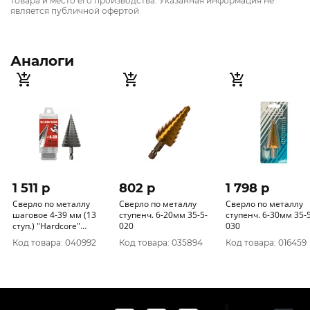
товара и место его производства. Указанная информация не
является публичной офертой
Аналоги
1 511 p
802 p
1 798 p
Сверло по металлу
Сверло по металлу
Сверло по металлу
шаговое 4-39 мм (13
ступенч. 6-20мм 35-5-
ступенч. 6-30мм 35-5-
ступ.) "Hardcore"
020
030
142439
Код товара: 040992
Код товара: 035894
Код товара: 016459