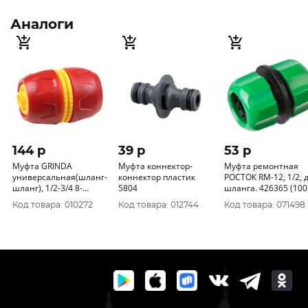
Аналоги
144 p
39 p
53 p
Муфта GRINDA
Муфта коннектор-
Муфта ремонтная
универсальная(шланг-
коннектор пластик
РОСТОК RM-12, 1/2, для
шланг), 1/2-3/4 8-
5804
шланга. 426365 (100
426242_z01 (12)
Код товара: 010272
Код товара: 012744
Код товара: 071498