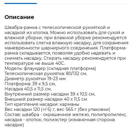
Описание
Швабра-рамка с телескопической рукояткой и
насадкой из хлопка. Можно использовать для сухой и
влажной уборки, при влажной уборке рекомендуется
использовать слегка влажную насадку, для сохранения
маневренности шарнирного соединения. Платформа-
рамка складывается, позволяя удобно надевать и
снимать насадку. Стирать насадку рекомендуется при
температуре не выше 40С.
Модель: флаундер (складная платформа)
Телескопическая рукоятка: 80/132 см,
Диаметр рукоятки 19-23 мм
Платформа: 39 х 9,5 см,
Насадка 40,5 х 11,5 см,
Внутренний размер насадки 39 х 10,5 см,
Внешний размер насадки 40 х 11,5 см
Тип крепления насадки: карманы
Вес насадки 120 (+/-5) г, вес 565 г (без упаковки)
Состав: швабра - окрашенное железо, полипропилен;;
насадка - хлопок, полиэстер (изнаночная сторона
насадки)