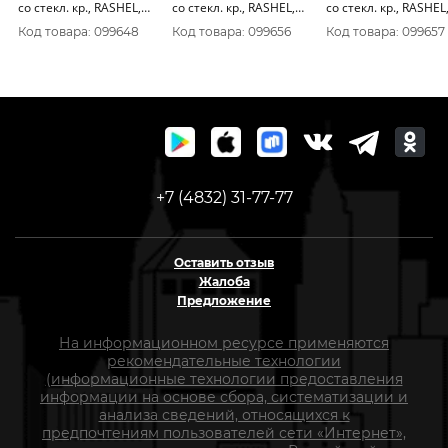
со стекл. кр., RASHEL,
со стекл. кр., RASHEL,
со стекл. кр., RASHEL,
24х11, 5см, R-50
24х11, 5см, R-50s
24х13, 5см, R-60s
Код товара: 099648
Код товара: 099656
Код товара: 099657
+7 (4832) 31-77-77
Оставить отзыв
Жалоба
Предложение
На информационном ресурсе применяются
рекомендательные технологии
(информационные технологии предоставления
информации на основе сбора, систематизации и
анализа сведений, относящихся к
предпочтениям пользователей сети «Интернет»,