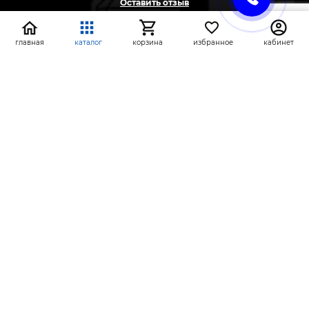
Оставить отзыв
Жалоба
Предложение
главная
каталог
корзина
избранное
кабинет
На информационном ресурсе применяются
рекомендательные технологии
(информационные технологии предоставления
информации на основе сбора, систематизации и
анализа сведений, относящихся к
предпочтениям пользователей сети «Интернет»,
находящихся на территории Российской
Федерации)
СтройлоН 1998-2026 г.
Публичная оферта
Обработка персональных данных
Политика конфиденциальности сервисов Яндекс