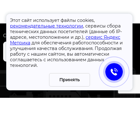
Этот сайт использует файлы cookies,
рекомендательные технологии
, сервисы сбора
технических данных посетителей (данные об IP-
Скачать приложение
адресе, местоположении и др.),
сервис Яндекс
Метрика
для обеспечения работоспособности и
улучшения качества обслуживания. Продолжая
работу с нашим сайтом, вы автоматически
соглашаетесь с использованием данных
технологий.
+7 (4832) 31-77-77
Принять
СтройлоН 1998-2026 г.
ации
Публичная оферта
я к
Обработка персональных данных
а
Политика конфиденциальности сервисов Яндекс