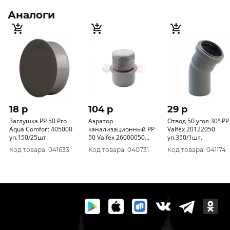
Аналоги
18 p
104 p
29 p
Заглушка РР 50 Pro
Аэратор
Отвод 50 угол 30° РР
Aqua Comfort 405000
канализационный РР
Valfex 20122050
уп.150/25шт.
50 Valfex 26000050
уп.350/1шт.
уп.500/25шт.
Код товара: 041633
Код товара: 040731
Код товара: 041174