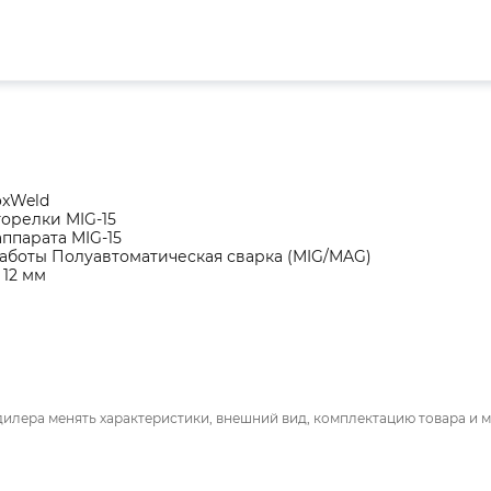
oxWeld
орелки MIG-15
ппарата MIG-15
аботы Полуавтоматическая сварка (MIG/MAG)
 12 мм
дилера менять характеристики, внешний вид, комплектацию товара и м