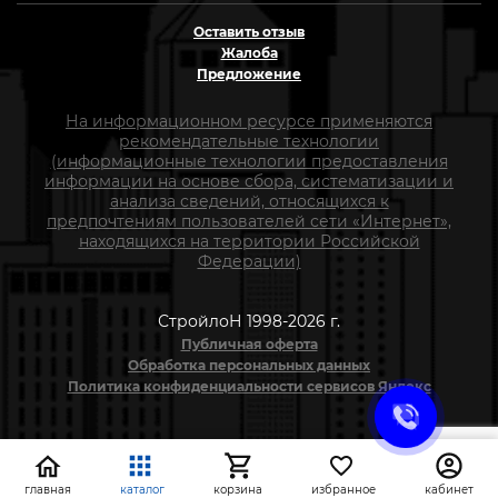
Оставить отзыв
Жалоба
Предложение
На информационном ресурсе применяются
рекомендательные технологии
(информационные технологии предоставления
информации на основе сбора, систематизации и
анализа сведений, относящихся к
предпочтениям пользователей сети «Интернет»,
находящихся на территории Российской
Федерации)
СтройлоН 1998-2026 г.
Публичная оферта
Обработка персональных данных
Политика конфиденциальности сервисов Яндекс
главная
каталог
корзина
избранное
кабинет