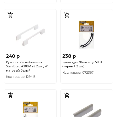
240 p
238 p
Ручка-скоба мебельная
Ручка дуга 96мм мод.5001
StahlBuro A300-128 2шт., W
(черный 2 шт)
матовый белый
Код товара: 072367
Код товара: 129413