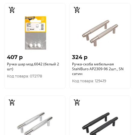
407 p
324 p
Ручка шар мод.6042 (белый 2
Ручка-скоба мебельная
шт)
StahlBuro AP2309-96 2шт., SN
сатин
Код товара: 072178
Код товара: 129419