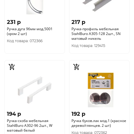
231 p
217 p
Ручка дуга 96мм мод.5001
Ручка-профиль мебельная
(хром 2 шт)
StahlBuro A305-128 2шт., SN
матовый никель
Код товара: 072366
Код товара: 129415
194 p
192 p
Ручка-скоба мебельная
Ручка буков.лак мод.1 (красное
StahlBuro A302-96 2шт., W
дерево/глянцев. 2 шт)
матовый белый
Код товара: 072362