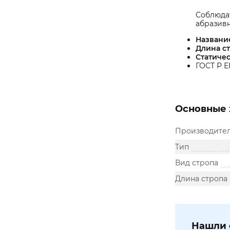
Соблюдат
абразивн
Название
Длина с
Статичес
ГОСТ Р Е
Основные 
Производите
Тип
Вид стропа
Длина стропа
Нашли 