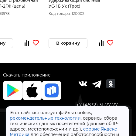
ая страховочная
Удерживающая система
Удерж
-2ГЖ (цепь)
УС-1Б Ук (Трос)
1Б (тр
03978
Код товара: 120002
Код то
ину
В корзину
В 
Скачать приложение
+7 (4832) 31-77-77
Этот сайт использует файлы cookies,
рекомендательные технологии
, сервисы сбора
технических данных посетителей (данные об IP-
адресе, местоположении и др.),
сервис Яндекс
Метрика
для обеспечения работоспособности и