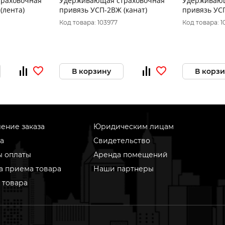
раховочная
Удерживающая страховочная
Удерживающ
(лента)
привязь УСП-2ВЖ (канат)
привязь УСП
Код товара: 103977
Код товара: 1
В корзину
В корз
ение заказа
Юридическим лицам
а
Свидетельство
ы оплаты
Аренда помещений
а приема товара
Наши партнеры
 товара