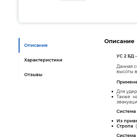
Описание
Описание
УС 2 БД -
Характеристики
Данная 
высоты в
Отзывы
Примен
Для удер
Также на
эвакуаци
Система 
Из прив
Стропа
Система