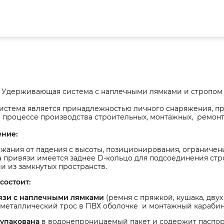
Удерживающая система с наплечными лямками и стропом и
система является принадлежностью личного снаряжения, п
 процессе производства строительных, монтажных, ремонт
ение:
жания от падения с высоты, позиционирования, ограничен
 привязи имеется заднее D-кольцо для подсоединения стр
и из замкнутых пространств.
состоит:
язи с наплечными лямками
(ремня с пряжкой, кушака, двух
(металлический трос в ПВХ оболочке и монтажный карабин 
 упакована
в водонепроницаемый пакет и содержит паспо