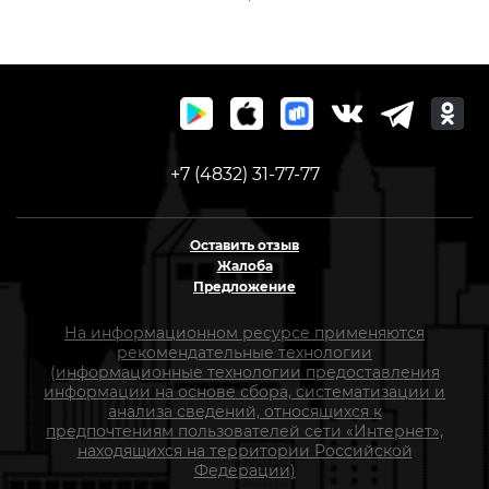
+7 (4832) 31-77-77
Оставить отзыв
Жалоба
Предложение
На информационном ресурсе применяются
рекомендательные технологии
(информационные технологии предоставления
информации на основе сбора, систематизации и
анализа сведений, относящихся к
предпочтениям пользователей сети «Интернет»,
находящихся на территории Российской
Федерации)