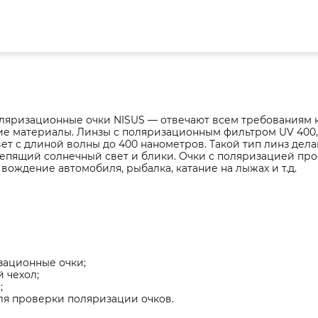
ляризационные очки NISUS — отвечают всем требованиям 
ие материалы. Линзы с поляризационным фильтром UV 400,
ет с длиной волны до 400 нанометров. Такой тип линз дел
епящий солнечный свет и блики. Очки с поляризацией пр
 вождение автомобиля, рыбалка, катание на лыжах и т.д.
зационные очки;
й чехол;
;
ля проверки поляризации очков.