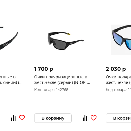
1 700 p
2 030 p
онные в
Очки поляризационные в
Очки поляр
. синий) (N-
жест.чехле (серый) (N-OP-
жест.чехле 
s
TF2132-G) Nisus
(N-OP-PF201
Код товара: 142768
Код товара: 1
В корзину
В корзи