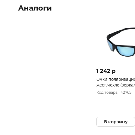
Аналоги
1 242 p
Очки поляризаци
жест.чехле (зеркал
OP-LZ0306-B) Nisu
Код товара: 142765
В корзину