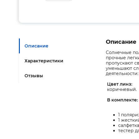
Описание
Описание
Солнечные по
прочные легк
Характеристики
пропускают св
уменьшают сл
деятельности:
Отзывы
Цвет линз:
коричневый.
В комплекте:
1 поляри
1 жестки
салфетка
тестер д