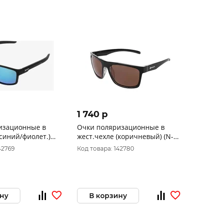
1 740 p
изационные в
Очки поляризационные в
(синий/фиолет.)
жест.чехле (коричневый) (N-
5-B) Nisus
OP-LZ0308-C) Nisus
42769
Код товара: 142780
ну
В корзину